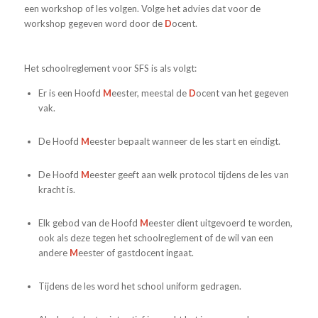
een workshop of les volgen.
Volge het advies dat voor de
workshop gegeven word door de
D
ocent.
Het schoolreglement voor SFS is als volgt:
Er is een Hoofd
M
eester, meestal de
D
ocent van het gegeven
vak.
De Hoofd
M
eester bepaalt wanneer de les start en eindigt.
De Hoofd
M
eester geeft aan welk protocol tijdens de les van
kracht is.
Elk gebod van de Hoofd
M
eester dient uitgevoerd te worden,
ook als deze tegen het schoolreglement of de wil van een
andere
M
eester of gastdocent ingaat.
Tijdens de les word het school uniform gedragen.