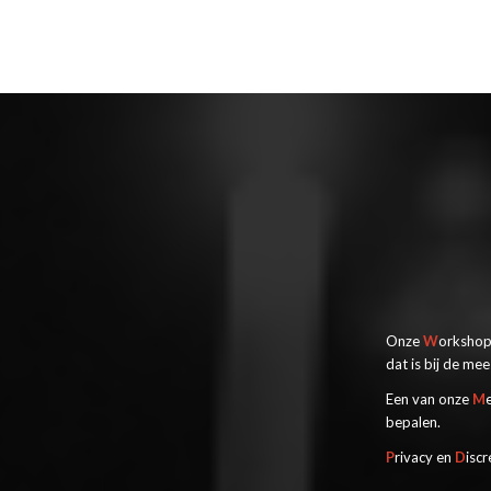
Onze
W
orkshops
dat is bij de me
Een van onze
M
bepalen.
P
rivacy en
D
iscr