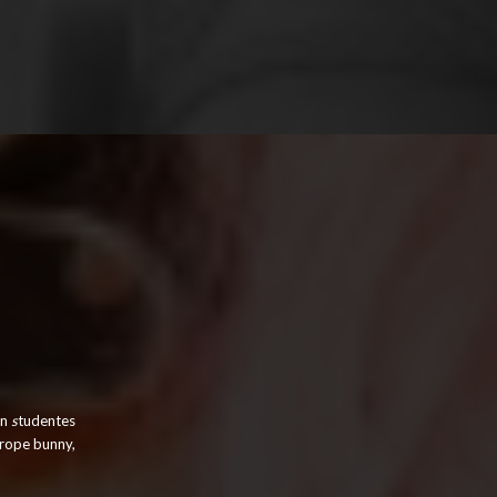
en
s
tudentes
 rope bunny,