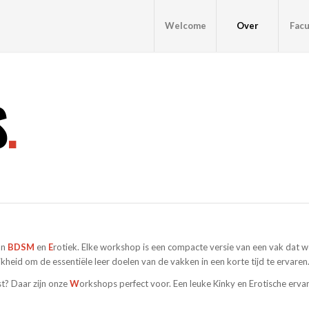
Welcome
Over
Facu
S
.
an
BDSM
en
E
rotiek. Elke workshop is een compacte versie van een vak dat 
eid om de essentiële leer doelen van de vakken in een korte tijd te ervaren
st? Daar zijn onze
W
orkshops perfect voor. Een leuke Kinky en Erotische ervar