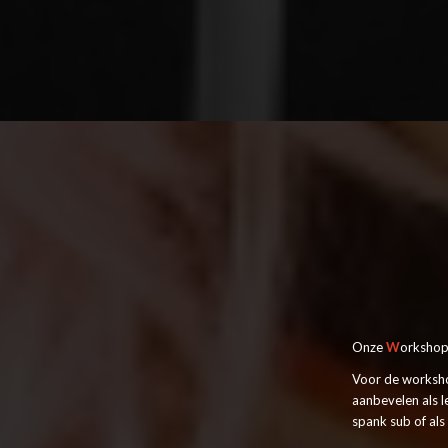
Onze
W
orkshop
Voor de worksho
aanbevelen als l
spank sub of al