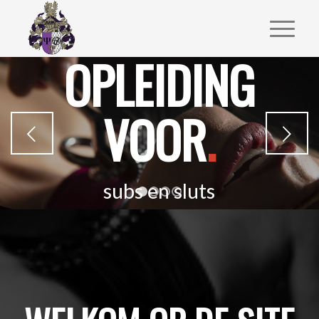
OPLEIDING
VOOR
.
Volgende
subs en sluts
1
2
3
4
PIJN VAKKEN
LUST VAKKEN