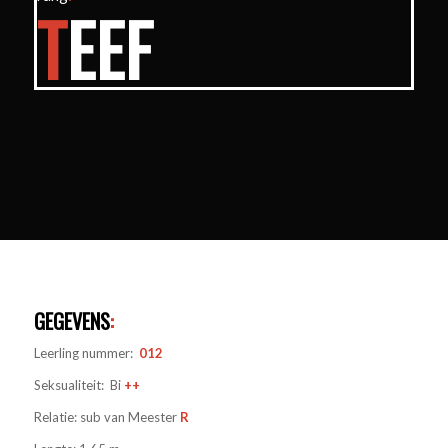
T
EEF
GEGEVENS
:
Leerling nummer:
012
Seksualiteit: Bi
++
Relatie: sub van Meester
R