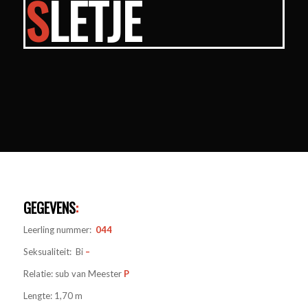
S
LETJE
GEGEVENS
:
Leerling nummer:
044
Seksualiteit: Bi
–
Relatie: sub van Meester
P
Lengte: 1,70 m