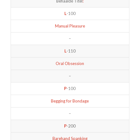
Behaalde Titel
:
L
-100
Manual Pleasure
–
L
-110
Oral Obsession
–
P
-100
Begging for Bondage
–
P
-200
Barehand Spanking