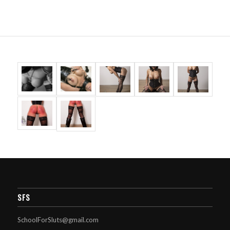
SFS
SchoolForSluts@gmail.com