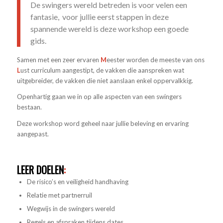
De swingers wereld betreden is voor velen een
fantasie, voor jullie eerst stappen in deze
spannende wereld is deze workshop een goede
gids.
Samen met een zeer ervaren
M
eester worden de meeste van ons
L
ust curriculum aangestipt, de vakken die aanspreken wat
uitgebreider, de vakken die niet aanslaan enkel oppervalkkig.
Openhartig gaan we in op alle aspecten van een swingers
bestaan.
Deze workshop word geheel naar jullie beleving en ervaring
aangepast.
LEER DOELEN
:
De risico’s en veiligheid handhaving
Relatie met partnerruil
Wegwijs in de swingers wereld
Regels en afspraken tijdens dates