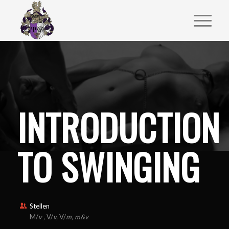
INTRODUCTION
TO SWINGING
Stellen
M/
v ,
V/
v,
V/
m, m&v