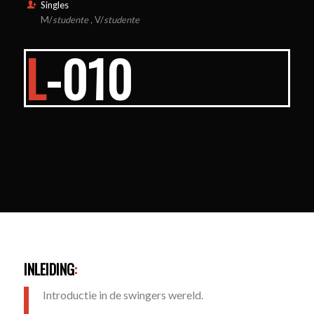
Singles
M/
studente ,
V/
studente
L
-010
INLEIDING
:
Introductie in de swingers wereld.