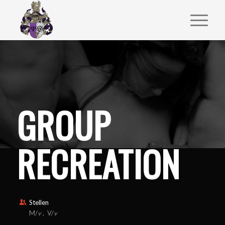
GROUP
RECREATION
Stellen
M/
v
, V/
v