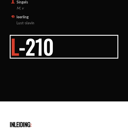
Singels
M, v
leerling
Lust-slavin
L
-210
INLEIDING
: