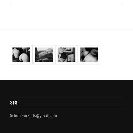
SFS
SchoolForSluts@gmail.com