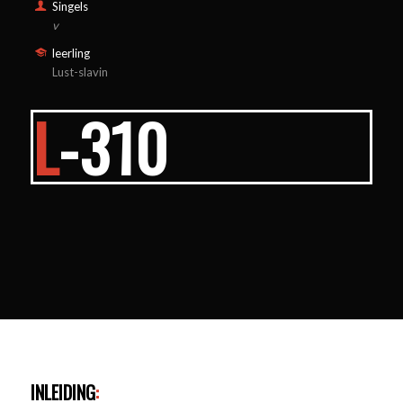
Singels
v
leerling
Lust-slavin
L
-310
INLEIDING
: