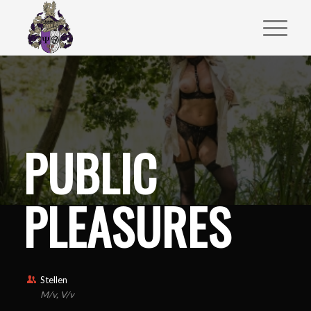
PUBLIC
PLEASURES
Stellen
M/v, V/v